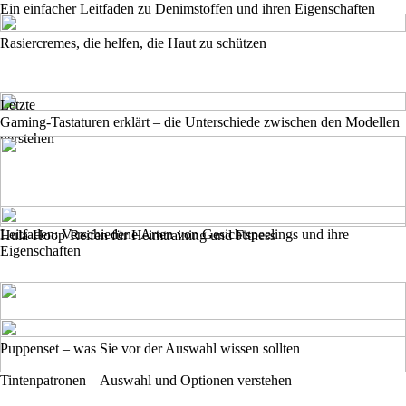
Ein einfacher Leitfaden zu Denimstoffen und ihren Eigenschaften
Rasiercremes, die helfen, die Haut zu schützen
Letzte
Gaming-Tastaturen erklärt – die Unterschiede zwischen den Modellen
verstehen
Leitfaden: Verschiedene Arten von Gesichtspeelings und ihre
Hula-Hoop-Reifen für Heimtraining und Fitness
Eigenschaften
Puppenset – was Sie vor der Auswahl wissen sollten
Tintenpatronen – Auswahl und Optionen verstehen