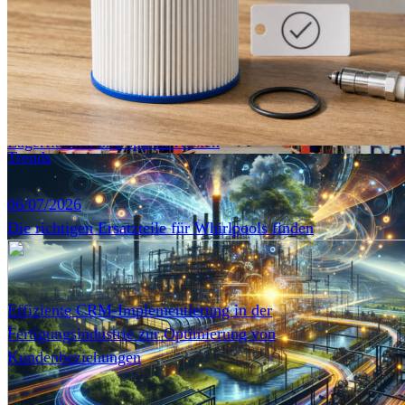
Effiziente Lagerlogistik: So optimieren Unternehmen ihre
Lagerflächen und sparen Kosten
Trends
06/07/2026
Die richtigen Ersatzteile für Whirlpools finden
Effiziente CRM-Implementierung in der
Fertigungsindustrie zur Optimierung von
Kundenbeziehungen